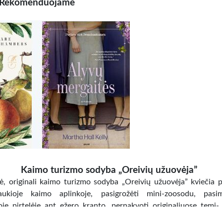
Rekomenduojame
Kaimo turizmo sodyba „Oreivių užuovėja”
nė, originali kaimo turizmo sodyba „Oreivių užuovėja” kviečia pr
aukioje kaimo aplinkoje, pasigrožėti mini-zoosodu, pasim
oje pirtelėje ant ežero kranto, pernakvoti originaliuose temi-
ose („Žvejo”- lova-valtis”, „Bitininko” – lova-avilys, „Tvartely