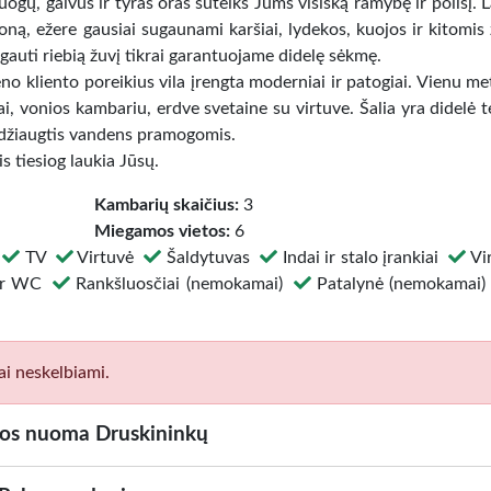
 uogų, gaivus ir tyras oras suteiks Jums visišką ramybę ir poilsį. 
oną, ežere gausiai sugaunami karšiai, lydekos, kuojos ir kitomis 
gauti riebią žuvį tikrai garantuojame didelę sėkmę.
no kliento poreikius vila įrengta moderniai ir patogiai. Vienu me
ai, vonios kambariu, erdve svetaine su virtuve. Šalia yra didelė 
s džiaugtis vandens pramogomis.
s tiesiog laukia Jūsų.
Kambarių skaičius:
3
Miegamos vietos:
6
a
TV
Virtuvė
Šaldytuvas
Indai ir stalo įrankiai
Vi
ir WC
Rankšluosčiai (nemokamai)
Patalynė (nemokamai
ai neskelbiami.
los nuoma Druskininkų