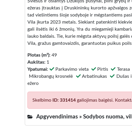
Šviesūs ir ošiantys Dzūkijos pušynai, pilni grybų ir
ežeras įtrauktas į Druskininkų kurorto apžvalgos z
tad viešintiems šioje sodyboje ir mėgstantiems pasi
Vila įkurta 2023 metais. Siekiant patenkinti kiekvie
gali ilsėtis iki 6 žmonių. Yra du miegamieji kambari
lauko baldais. Tie, kurie mėgsta aktyvų poilsį galė
Vila, gražus gamtovaizdis, garantuotas puikus poilsi
Plotas (m²):
49
Aukštas:
1
Ypatumai:
Parkavimo vieta
Pirtis
Teras
Mikrobangų krosnelė
Arbatinukas
Dušas 
ežero
Skelbimo
ID: 331414
galiojimas baigėsi. Kontakt
Apgyvendinimas »
Sodybos nuoma, vi