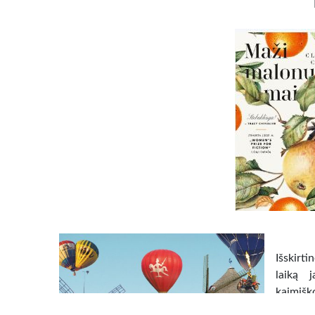
Išskirti
laiką j
kaimišk
kambariu