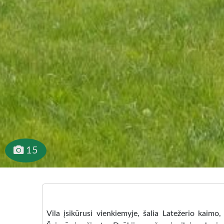
15
Vila įsikūrusi vienkiemyje, šalia Latežerio kaim