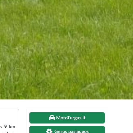
MotoTurgus.lt
os 9 km.
Geros paslaugos