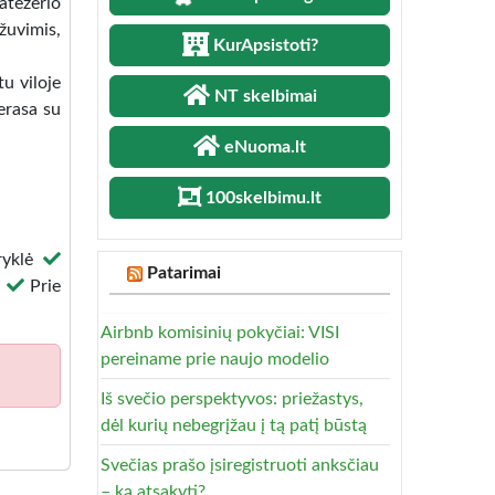
Latežerio
žuvimis,
KurApsistoti?
tu viloje
NT skelbimai
terasa su
eNuoma.lt
100skelbimu.lt
ryklė
Patarimai
)
Prie
Airbnb komisinių pokyčiai: VISI
pereiname prie naujo modelio
Iš svečio perspektyvos: priežastys,
dėl kurių nebegrįžau į tą patį būstą
Svečias prašo įsiregistruoti anksčiau
– ką atsakyti?