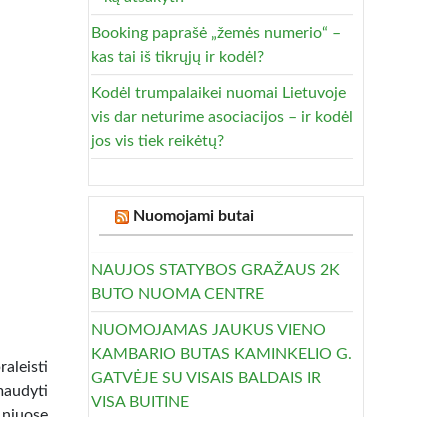
Booking paprašė „žemės numerio“ –
kas tai iš tikrųjų ir kodėl?
Kodėl trumpalaikei nuomai Lietuvoje
vis dar neturime asociacijos – ir kodėl
jos vis tiek reikėtų?
Nuomojami butai
NAUJOS STATYBOS GRAŽAUS 2K
BUTO NUOMA CENTRE
NUOMOJAMAS JAUKUS VIENO
KAMBARIO BUTAS KAMINKELIO G.
aleisti
GATVĖJE SU VISAIS BALDAIS IR
audyti
VISA BUITINE
 niuose
DAR NEGYVENTO PO REMONTO 2
je” ant