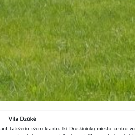
Vila Dzūkė
o, ant Latežerio ežero kranto. Iki Druskininkų miesto centro v