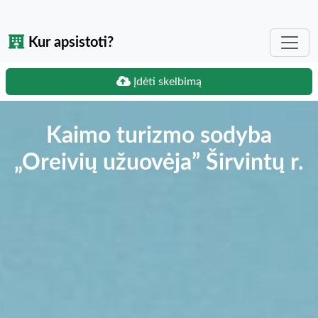
Kur apsistoti?
Įdėti skelbimą
Kaimo turizmo sodyba
„Oreivių užuovėja” Širvintų r.