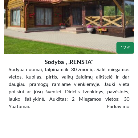
12 €
Sodyba , ,RENSTA"
Sodyba nuomai, talpinam iki 30 žmonių. Salė, miegamos
vietos, kubilas, pirtis, vaikų žaidimų aikštelė ir dar
daugiau pramogų ramiame vienkiemyje. Jauki vieta
poilsiui ar jūsų šventei. Didelis tvenkinys, pavėsinės,
lauko šašlykinė. Aukštas: 2 Miegamos vietos: 30
Ypatumai: Parkavimo
vieta Židinys Pirtis Balkonas Terasa TV Virtuvė Šaldy
ir stalo įrankiai Viryklė Mikrobangų
krosnelė Arbatinukas Plaukų džiovintuvas Dušas ir
WC Patalynė (nemokamai) Salė šventėms Ruošiamas