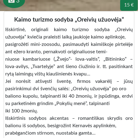
3
15 €
Kaimo turizmo sodyba „Oreivių užuovėja”
Išskirtinė, originali kaimo turizmo sodyba „Oreivių
užuovėja” kviečia praleisti laiką jaukioje kaimo aplinkoje,
pasigrožėti mini-zoosodu, pasimaudyti kaimiškoje pirtelėje
ant ežero kranto, pernakvoti originaliuose temi-
niuose kambariuose („Žvejo”- lova-valtis”, „Bitininko” –
lova-avilys, „Tvartelyje” ant šieno čiužinio ir. tt. pasitinkant
rytą laimingų vištų kiaušinienės kvapu…
Jei norėsit atšvęsti šventę, firmos vakarėlį – jūsų
pasirinkimui dvi švenčių salės: „Oreivių užuovėja” po oro
baliono kupolu, talpinanti iki 40 žmonių, ir įspūdinga, erdvi
su parketinėm grindim „Pokylių menė”, talpinanti
iki 100 žmonių.
Išskirtinis sodybos akcentas – romantiškas skrydis oro
balionu iš sodybos, besigrožint Kernavės apylinkėm,
prabėgančiom stirnom, nuostabia gamta…