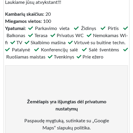
Laukiame jūsų atvykstant!!!
Kambarių skaičius:
20
Miegamos vietos:
100
Ypatumai:
Parkavimo vieta
Židinys
Pirtis
Balkonas
Terasa
Privatus WC
Nemokamas Wi-
fi
TV
Skalbimo mašina
Virtuvė su buitine techn.
Patalynė
Konferencijų salė
Salė šventėms
Ruošiamas maistas
Tvenkinys
Prie ežero
Žemėlapis yra išjungtas dėl privatumo
nustatymų
Paspaudę mygtuką, sutinkate su „Google
Maps“ slapukų politika.