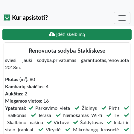
Kur apsistoti?
Įdėti skelbimą
Renovuota sodyba Stakliskese
sviesi, jauki sodyba,privatumas garantuotas,renovuota
2018m.
Plotas (m²):
80
Kambarių skaičius:
4
Aukštas:
2
Miegamos vietos:
16
Ypatumai:
Parkavimo vieta
Židinys
Pirtis
Balkonas
Terasa
Nemokamas Wi-fi
TV
Skalbimo mašina
Virtuvė
Šaldytuvas
Indai ir
stalo įrankiai
Viryklė
Mikrobangų krosnelė