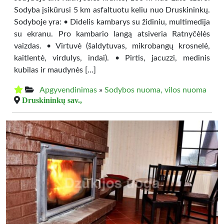
Sodyba įsikūrusi 5 km asfaltuotu keliu nuo Druskininkų.
Sodyboje yra: • Didelis kambarys su židiniu, multimedija
su ekranu. Pro kambario langą atsiveria Ratnyčėlės
vaizdas. • Virtuvė (šaldytuvas, mikrobangų krosnelė,
kaitlentė, virdulys, indai). • Pirtis, jacuzzi, medinis
kubilas ir maudynės […]
Apgyvendinimas
»
Sodybos nuoma, vilos nuoma
Druskininkų sav.,