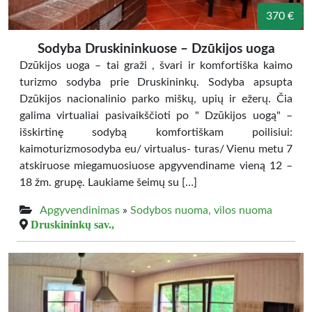
370 €
Sodyba Druskininkuose – Dzūkijos uoga
Dzūkijos uoga – tai graži , švari ir komfortiška kaimo
turizmo sodyba prie Druskininkų. Sodyba apsupta
Dzūkijos nacionalinio parko miškų, upių ir ežerų. Čia
galima virtualiai pasivaikščioti po " Dzūkijos uogą" –
išskirtinę sodybą komfortiškam poilisiui:
kaimoturizmosodyba eu/ virtualus- turas/ Vienu metu 7
atskiruose miegamuosiuose apgyvendiname vieną 12 –
18 žm. grupę. Laukiame šeimų su […]
Apgyvendinimas
»
Sodybos nuoma, vilos nuoma
Druskininkų sav.,