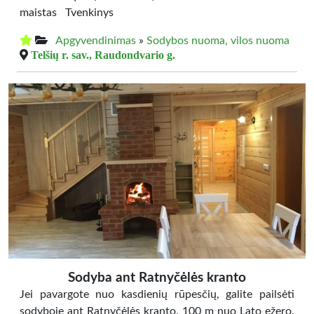
maistas Tvenkinys
Apgyvendinimas
»
Sodybos nuoma, vilos nuoma
Telšių r. sav., Raudondvario g.
Sodyba ant Ratnyčėlės kranto
Jei pavargote nuo kasdienių rūpesčių, galite pailsėti
sodyboje ant Ratnyčėlės kranto, 100 m nuo Lato ežero.