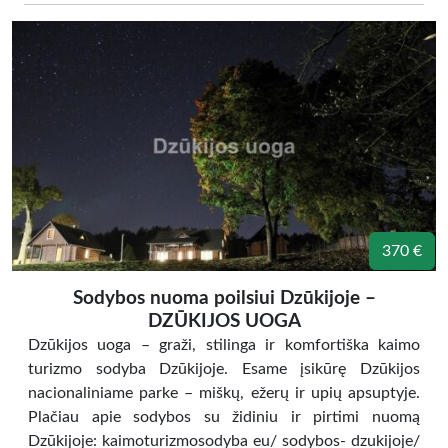
370 €
Sodybos nuoma poilsiui Dzūkijoje –
DZŪKIJOS UOGA
Dzūkijos uoga – graži, stilinga ir komfortiška kaimo
turizmo sodyba Dzūkijoje. Esame įsikūrę Dzūkijos
nacionaliniame parke – miškų, ežerų ir upių apsuptyje.
Plačiau apie sodybos su židiniu ir pirtimi nuomą
Dzūkijoje: kaimoturizmosodyba eu/ sodybos- dzukijoje/