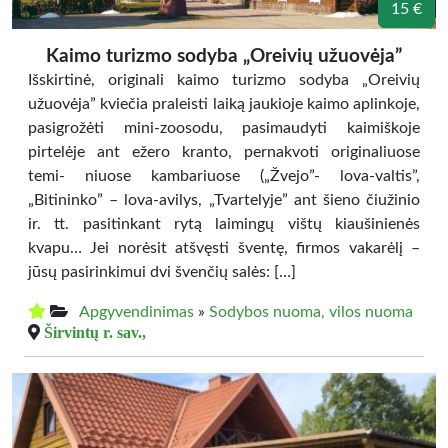
15 €
Kaimo turizmo sodyba „Oreivių užuovėja”
Išskirtinė, originali kaimo turizmo sodyba „Oreivių
užuovėja” kviečia praleisti laiką jaukioje kaimo aplinkoje,
pasigrožėti mini-zoosodu, pasimaudyti kaimiškoje
pirtelėje ant ežero kranto, pernakvoti originaliuose
temi- niuose kambariuose („Žvejo”- lova-valtis”,
„Bitininko” – lova-avilys, „Tvartelyje” ant šieno čiužinio
ir. tt. pasitinkant rytą laimingų vištų kiaušinienės
kvapu… Jei norėsit atšvęsti šventę, firmos vakarėlį –
jūsų pasirinkimui dvi švenčių salės: […]
Apgyvendinimas
»
Sodybos nuoma, vilos nuoma
Širvintų r. sav.,