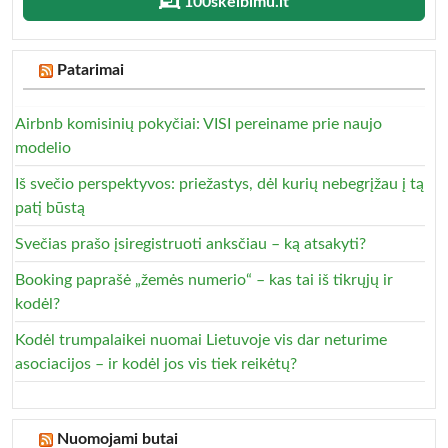
100skelbimu.lt
Patarimai
Airbnb komisinių pokyčiai: VISI pereiname prie naujo
modelio
Iš svečio perspektyvos: priežastys, dėl kurių nebegrįžau į tą
patį būstą
Svečias prašo įsiregistruoti anksčiau – ką atsakyti?
Booking paprašė „žemės numerio“ – kas tai iš tikrųjų ir
kodėl?
Kodėl trumpalaikei nuomai Lietuvoje vis dar neturime
asociacijos – ir kodėl jos vis tiek reikėtų?
Nuomojami butai