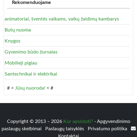
Rekomenduojame
animatoriai, šventės vaikams, vaikų žaidimų kambarys
Butų nuoma
Knygos
Gyvenimo būdo žurnalas
Mobilieji pigiau
Santechnikai ir elektrikai
# >
Jūsų nuoroda!
< #
Copyright © 2013 – 2026
Kur apsistoti?
- Apgyvendinimo
paslaugų skelbimai
Paslaugų taisyklės
Privatumo politika
Kontaktai