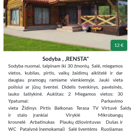
12 €
Sodyba , ,RENSTA"
Sodyba nuomai, talpinam iki 30 žmonių. Salė, miegamos
vietos, kubilas, pirtis, vaikų žaidimų aikštelė ir dar
daugiau pramogų ramiame vienkiemyje. Jauki vieta
poilsiui ar jūsų šventei. Didelis tvenkinys, pavėsinės,
lauko šašlykinė. Aukštas: 2 Miegamos vietos: 30
Ypatumai: Parkavimo
vieta Židinys Pirtis Balkonas Terasa TV Virtuvė Šaldy
ir stalo įrankiai Viryklė Mikrobangų
krosnelė Arbatinukas Plaukų džiovintuvas Dušas ir
WC Patalynė (nemokamai) Salė šventėms Ruošiamas