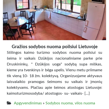
Gražios sodybos nuoma poilsiui Lietuvoje
Stilingos kaimo turizmo sodybos nuoma poilsiui su
šeima ir vaikais Dzūkijos nacionaliniame parke prie
Druskininkų. " Dzūkijos uoga" sodybą supa miškas,
kieme yra tvenkinys ir bėga upelis. Vienu metu priimame
tik vieną 10- 18 žm. kolektyvą. Organizuojame aktyvaus
laisvalaikio pramogas šeimoms su vaikais ir įmonių
kolektyvams. Plačiau apie šeimos atostogas Lietuvoje:
kaimoturizmosodyba/ atostogos- su- vaikais- […]
Apgyvendinimas
»
Sodybos nuoma, vilos nuoma