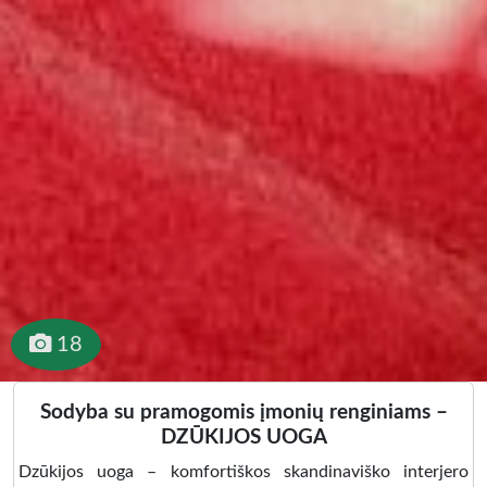
18
Sodyba su pramogomis įmonių renginiams –
DZŪKIJOS UOGA
Dzūkijos uoga – komfortiškos skandinaviško interjero