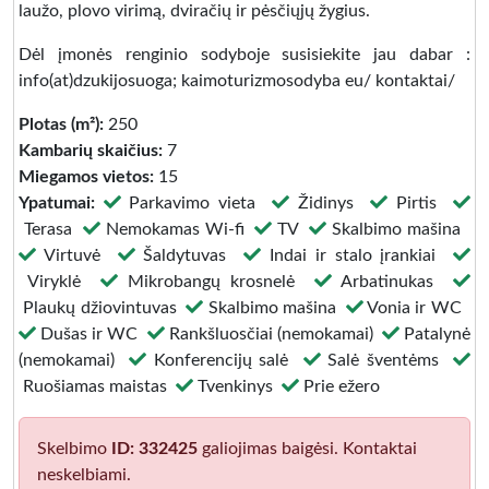
laužo, plovo virimą, dviračių ir pėsčiųjų žygius.
Dėl įmonės renginio sodyboje susisiekite jau dabar :
info(at)dzukijosuoga; kaimoturizmosodyba eu/ kontaktai/
Plotas (m²):
250
Kambarių skaičius:
7
Miegamos vietos:
15
Ypatumai:
Parkavimo vieta
Židinys
Pirtis
Terasa
Nemokamas Wi-fi
TV
Skalbimo mašina
Virtuvė
Šaldytuvas
Indai ir stalo įrankiai
Viryklė
Mikrobangų krosnelė
Arbatinukas
Plaukų džiovintuvas
Skalbimo mašina
Vonia ir WC
Dušas ir WC
Rankšluosčiai (nemokamai)
Patalynė
(nemokamai)
Konferencijų salė
Salė šventėms
Ruošiamas maistas
Tvenkinys
Prie ežero
Skelbimo
ID: 332425
galiojimas baigėsi. Kontaktai
neskelbiami.