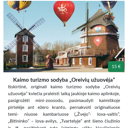
15 €
Kaimo turizmo sodyba „Oreivių užuovėja”
Išskirtinė, originali kaimo turizmo sodyba „Oreivių
užuovėja” kviečia praleisti laiką jaukioje kaimo aplinkoje,
pasigrožėti mini-zoosodu, pasimaudyti kaimiškoje
pirtelėje ant ežero kranto, pernakvoti originaliuose
temi- niuose kambariuose („Žvejo”- lova-valtis”,
„Bitininko” – lova-avilys, „Tvartelyje” ant šieno čiužinio