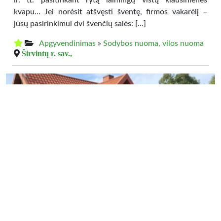
ir. tt. pasitinkant rytą laimingų vištų kiaušinienės
kvapu… Jei norėsit atšvęsti šventę, firmos vakarėlį –
jūsų pasirinkimui dvi švenčių salės: […]
Apgyvendinimas
»
Sodybos nuoma, vilos nuoma
Širvintų r. sav.,
12 €
Sodyba , ,RENSTA"