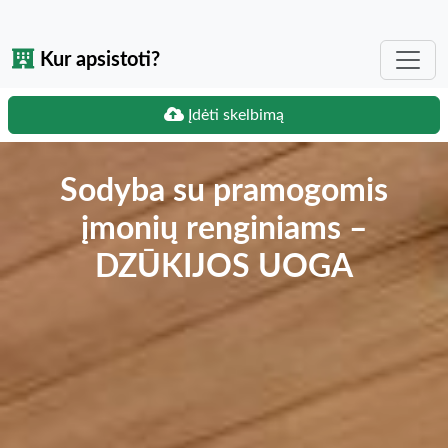
Kur apsistoti?
Įdėti skelbimą
Sodyba su pramogomis
įmonių renginiams –
DZŪKIJOS UOGA