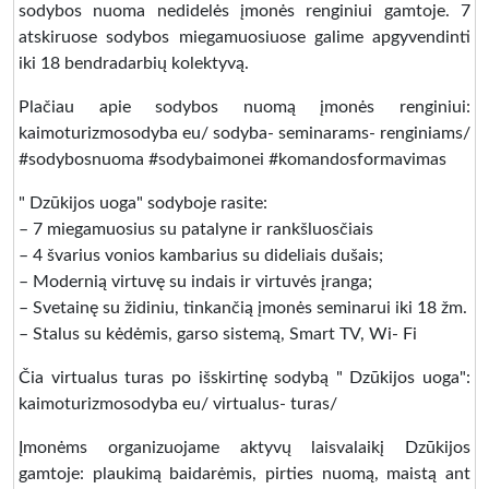
sodybos nuoma nedidelės įmonės renginiui gamtoje. 7
atskiruose sodybos miegamuosiuose galime apgyvendinti
iki 18 bendradarbių kolektyvą.
Plačiau apie sodybos nuomą įmonės renginiui:
kaimoturizmosodyba eu/ sodyba- seminarams- renginiams/
#sodybosnuoma #sodybaimonei #komandosformavimas
" Dzūkijos uoga" sodyboje rasite:
– 7 miegamuosius su patalyne ir rankšluosčiais
– 4 švarius vonios kambarius su dideliais dušais;
– Modernią virtuvę su indais ir virtuvės įranga;
– Svetainę su židiniu, tinkančią įmonės seminarui iki 18 žm.
– Stalus su kėdėmis, garso sistemą, Smart TV, Wi- Fi
Čia virtualus turas po išskirtinę sodybą " Dzūkijos uoga":
kaimoturizmosodyba eu/ virtualus- turas/
Įmonėms organizuojame aktyvų laisvalaikį Dzūkijos
gamtoje: plaukimą baidarėmis, pirties nuomą, maistą ant