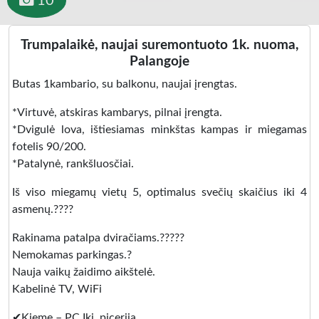
10
Trumpalaikė, naujai suremontuoto 1k. nuoma,
Palangoje
Butas 1kambario, su balkonu, naujai įrengtas.
*Virtuvė, atskiras kambarys, pilnai įrengta.
*Dvigulė lova, ištiesiamas minkštas kampas ir miegamas
fotelis 90/200.
*Patalynė, rankšluosčiai.
Iš viso miegamų vietų 5, optimalus svečių skaičius iki 4
asmenų.?‍?‍?‍?
Rakinama patalpa dviračiams.?????
Nemokamas parkingas.?
Nauja vaikų žaidimo aikštelė.
Kabelinė TV, WiFi
✔Kieme – PC Iki, picerija.