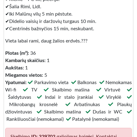
✔Šalia Rimi, Lidl.
✔Iki Malūnų vilų 5 min pėstute.
✔Didelio vaisių ir daržovių turgaus 10 min.
✔Centrinės bažnyčios 15 min, neskubant.
Vieta labai rami, daug žalios erdvės.???
Plotas (m²):
36
Kambarių skaičius:
1
Aukštas:
1
Miegamos vietos:
5
Ypatumai:
Parkavimo vieta
Balkonas
Nemokamas
Wi-fi
TV
Skalbimo mašina
Virtuvė
Šaldytuvas
Indai ir stalo įrankiai
Viryklė
Mikrobangų krosnelė
Arbatinukas
Plaukų
džiovintuvas
Skalbimo mašina
Dušas ir WC
Rankšluosčiai (nemokamai)
Patalynė (nemokamai)
Skelbimo
ID: 329702
galiojimas baigėsi. Kontaktai