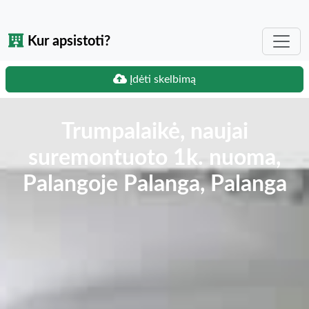
Kur apsistoti?
Įdėti skelbimą
Trumpalaikė, naujai
suremontuoto 1k. nuoma,
Palangoje Palanga, Palanga