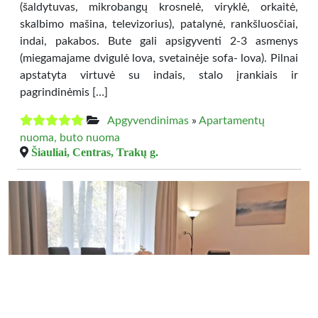
(šaldytuvas, mikrobangų krosnelė, viryklė, orkaitė,
skalbimo mašina, televizorius), patalynė, rankšluosčiai,
indai, pakabos. Bute gali apsigyventi 2-3 asmenys
(miegamajame dvigulė lova, svetainėje sofa- lova). Pilnai
apstatyta virtuvė su indais, stalo įrankiais ir
pagrindinėmis […]
Apgyvendinimas
»
Apartamentų
nuoma, buto nuoma
Šiauliai, Centras, Trakų g.