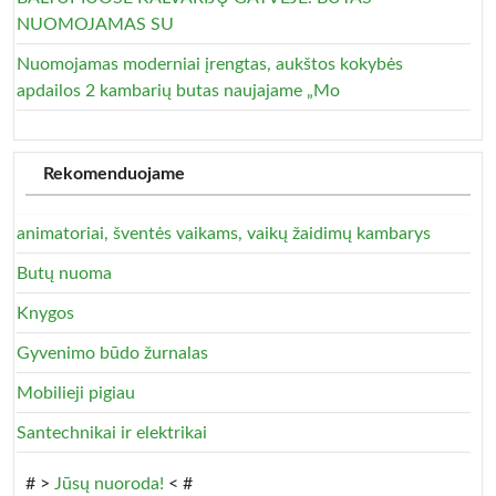
NUOMOJAMAS SU
Nuomojamas moderniai įrengtas, aukštos kokybės
apdailos 2 kambarių butas naujajame „Mo
Rekomenduojame
animatoriai, šventės vaikams, vaikų žaidimų kambarys
Butų nuoma
Knygos
Gyvenimo būdo žurnalas
Mobilieji pigiau
Santechnikai ir elektrikai
# >
Jūsų nuoroda!
< #