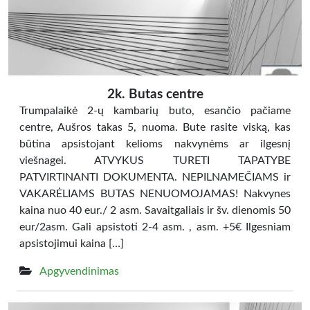
2k. Butas centre
Trumpalaikė 2-ų kambarių buto, esančio pačiame
centre, Aušros takas 5, nuoma. Bute rasite viską, kas
būtina apsistojant kelioms nakvynėms ar ilgesnį
viešnagei. ATVYKUS TURETI TAPATYBE
PATVIRTINANTI DOKUMENTA. NEPILNAMEČIAMS ir
VAKARĖLIAMS BUTAS NENUOMOJAMAS! Nakvynes
kaina nuo 40 eur./ 2 asm. Savaitgaliais ir šv. dienomis 50
eur/2asm. Gali apsistoti 2-4 asm. , asm. +5€ Ilgesniam
apsistojimui kaina […]
Apgyvendinimas