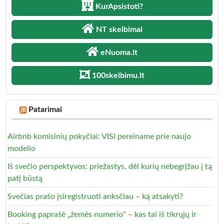
KurApsistoti?
NT skelbimai
eNuoma.lt
100skelbimu.lt
Patarimai
Airbnb komisinių pokyčiai: VISI pereiname prie naujo
modelio
Iš svečio perspektyvos: priežastys, dėl kurių nebegrįžau į tą
patį būstą
Svečias prašo įsiregistruoti anksčiau – ką atsakyti?
Booking paprašė „žemės numerio“ – kas tai iš tikrųjų ir