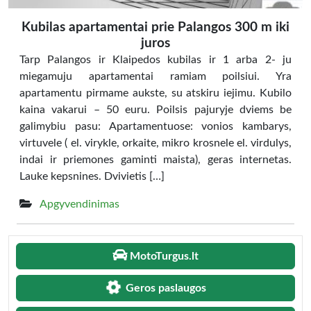
Kubilas apartamentai prie Palangos 300 m iki
juros
Tarp Palangos ir Klaipedos kubilas ir 1 arba 2- ju
miegamuju apartamentai ramiam poilsiui. Yra
apartamentu pirmame aukste, su atskiru iejimu. Kubilo
kaina vakarui – 50 euru. Poilsis pajuryje dviems be
galimybiu pasu: Apartamentuose: vonios kambarys,
virtuvele ( el. virykle, orkaite, mikro krosnele el. virdulys,
indai ir priemones gaminti maista), geras internetas.
Lauke kepsnines. Dvivietis […]
Apgyvendinimas
MotoTurgus.lt
Geros paslaugos