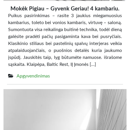
Mokėk Pigiau – Gyvenk Geriau! 4 kambariu.
Puikus pasirinkimas – rasite 3 jaukius miegamuosius
kambarius, toleto bei vonios kambaris, virtuvę – saloną.
Sumontuota visa reikalinga buitinė technika, todėl dieną
galėsite pradėti pačių pasigaminta kava bei pusryčiais.
Klasikinio stiliaus bei pastelinių spalvų interjeras veikia
atpalaiduojančiais, o puošnios detalės kuria jaukumo
įspūdį. Jauskitės taip, lyg būtumėte namuose. išrašome
sąskaita. Klaipėpa, Baltic Rest, IĮ Įmonės […]
Apgyvendinimas