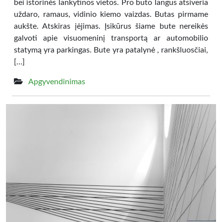
bei istorinės lankytinos vietos. Pro buto langus atsiveria
uždaro, ramaus, vidinio kiemo vaizdas. Butas pirmame
aukšte. Atskiras įėjimas. Įsikūrus šiame bute nereikės
galvoti apie visuomeninį transportą ar automobilio
statymą yra parkingas. Bute yra patalynė , rankšluosčiai,
[…]
Apgyvendinimas