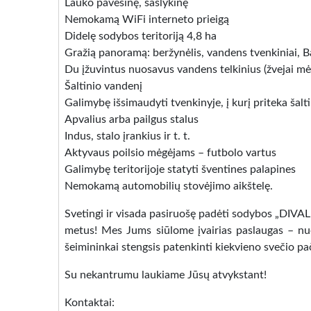
Lauko pavėsinę, šašlykinę
Nemokamą WiFi interneto prieigą
Didelę sodybos teritoriją 4,8 ha
Gražią panoramą: beržynėlis, vandens tvenkiniai, 
Du įžuvintus nuosavus vandens telkinius (žvejai mė
Šaltinio vandenį
Galimybę išsimaudyti tvenkinyje, į kurį priteka šal
Apvalius arba pailgus stalus
Indus, stalo įrankius ir t. t.
Aktyvaus poilsio mėgėjams – futbolo vartus
Galimybę teritorijoje statyti šventines palapines
Nemokamą automobilių stovėjimo aikštelę.
Svetingi ir visada pasiruošę padėti sodybos „DIVALI“ 
metus! Mes Jums siūlome įvairias paslaugas – nu
šeimininkai stengsis patenkinti kiekvieno svečio pa
Su nekantrumu laukiame Jūsų atvykstant!
Kontaktai: