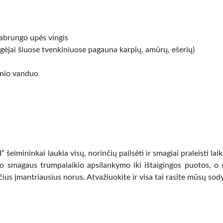
Babrungo upės vingis
gėjai šiuose tvenkiniuose pagauna karpių, amūrų, ešerių)
tinio vanduo
šeimininkai laukia visų, norinčių pailsėti ir smagiai praleisti laik
o smagaus trumpalaikio apsilankymo iki ištaigingos puotos, o
čius įmantriausius norus. Atvažiuokite ir visa tai rasite mūsų sod