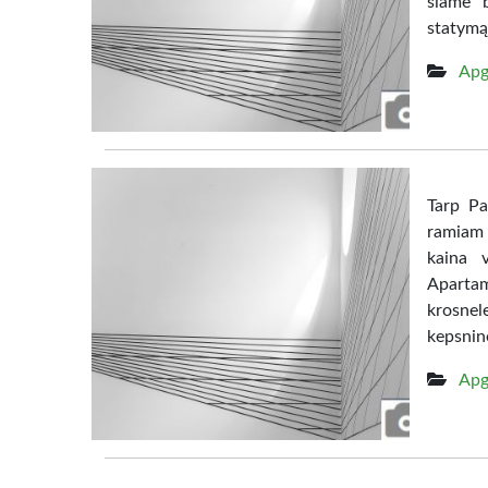
šiame b
statymą 
Apg
Tarp Pa
ramiam 
kaina 
Apartam
krosnele
kepsnine
Apg