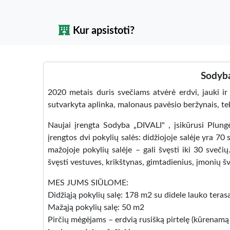
Kur apsistoti?
Sodyba
2020 metais duris svečiams atvėrė erdvi, jauki ir 
sutvarkyta aplinka, malonaus pavėsio beržynais, teka
Naujai įrengta Sodyba „DIVALI" , įsikūrusi Plungė
įrengtos dvi pokylių salės: didžiojoje salėje yra 7
mažojoje pokylių salėje – gali švęsti iki 30 svečių
švęsti vestuves, krikštynas, gimtadienius, įmonių šve
MES JUMS SIŪLOME:
Didžiąją pokylių salę: 178 m2 su didele lauko ter
Mažąją pokylių salę: 50 m2
Pirčių mėgėjams – erdvią rusišką pirtelę (kūrenamą