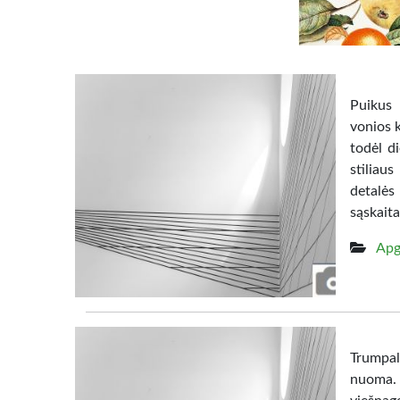
Puikus 
vonios k
todėl d
stiliaus
detalės
sąskaita
Apg
Trumpal
nuoma. 