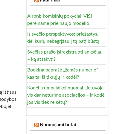
Patarimai
Airbnb komisinių pokyčiai: VISI
pereiname prie naujo modelio
Iš svečio perspektyvos: priežastys,
dėl kurių nebegrįžau į tą patį būstą
Svečias prašo įsiregistruoti anksčiau
– ką atsakyti?
Booking paprašė „žemės numerio“ –
kas tai iš tikrųjų ir kodėl?
Kodėl trumpalaikei nuomai Lietuvoje
ą ištisus
vis dar neturime asociacijos – ir kodėl
 sodybos
jos vis tiek reikėtų?
yboje!
Nuomojami butai