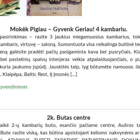
Mokėk Pigiau – Gyvenk Geriau! 4 kambariu.
pasirinkimas – rasite 3 jaukius miegamuosius kambarius, tol
ambaris, virtuvę – saloną. Sumontuota visa reikalinga buitinė te
ieną galėsite pradėti pačių pasigaminta kava bei pusryčiais. Kla
 bei pastelinių spalvų interjeras veikia atpalaiduojančiais, o p
 kuria jaukumo įspūdį. Jauskitės taip, lyg būtumėte namuose. i
. Klaipėpa, Baltic Rest, IĮ Įmonės […]
yvendinimas
2k. Butas centre
aikė 2-ų kambarių buto, esančio pačiame centre, Aušros t
Bute rasite viską, kas būtina apsistojant kelioms nakvynėms ar 