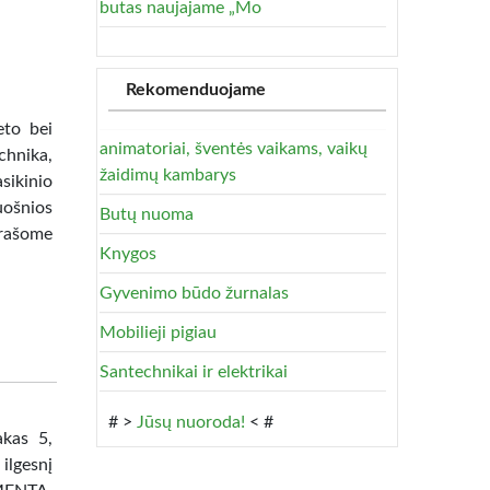
butas naujajame „Mo
Rekomenduojame
eto bei
animatoriai, šventės vaikams, vaikų
chnika,
žaidimų kambarys
sikinio
uošnios
Butų nuoma
šrašome
Knygos
Gyvenimo būdo žurnalas
Mobilieji pigiau
Santechnikai ir elektrikai
# >
Jūsų nuoroda!
< #
akas 5,
ilgesnį