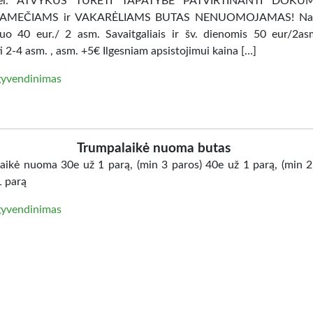
agei. ATVYKUS TURETI TAPATYBE PATVIRTINANTI DOKU
NAMEČIAMS ir VAKARĖLIAMS BUTAS NENUOMOJAMAS! Na
uo 40 eur./ 2 asm. Savaitgaliais ir šv. dienomis 50 eur/2as
i 2-4 asm. , asm. +5€ Ilgesniam apsistojimui kaina […]
yvendinimas
Trumpalaikė nuoma butas
aikė nuoma 30e už 1 parą, (min 3 paros) 40e už 1 parą, (min 2
1 parą
yvendinimas