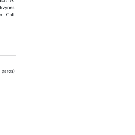
MENTA.
kvynes
m. Gali
 paros)