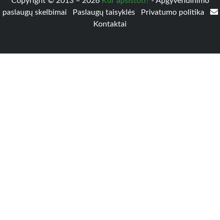
Copyright © 2013 – 2026
Kur apsistoti?
- Apgyvendinimo
paslaugų skelbimai
Paslaugų taisyklės
Privatumo politika
Kontaktai