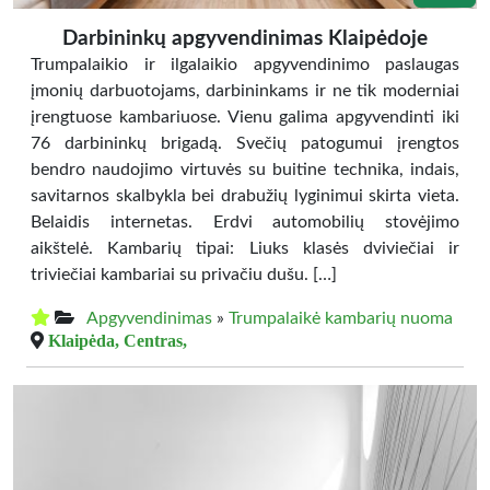
Darbininkų apgyvendinimas Klaipėdoje
Trumpalaikio ir ilgalaikio apgyvendinimo paslaugas
įmonių darbuotojams, darbininkams ir ne tik moderniai
įrengtuose kambariuose. Vienu galima apgyvendinti iki
76 darbininkų brigadą. Svečių patogumui įrengtos
bendro naudojimo virtuvės su buitine technika, indais,
savitarnos skalbykla bei drabužių lyginimui skirta vieta.
Belaidis internetas. Erdvi automobilių stovėjimo
aikštelė. Kambarių tipai: Liuks klasės dviviečiai ir
triviečiai kambariai su privačiu dušu. […]
Apgyvendinimas
»
Trumpalaikė kambarių nuoma
Klaipėda, Centras,