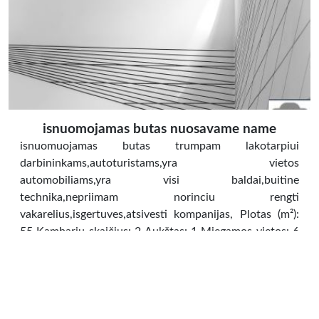
isnuomojamas butas nuosavame name
isnuomuojamas butas trumpam lakotarpiui
darbininkams,autoturistams,yra vietos
automobiliams,yra visi baldai,buitine
technika,nepriimam norinciu rengti
vakarelius,isgertuves,atsivesti kompanijas, Plotas (m²):
55 Kambarių skaičius: 2 Aukštas: 1 Miegamos vietos: 6
Ypatumai: Parkavimo vieta Nemokamas Wi-
fi TV Skalbimo mašina Virtuvė Šaldytuvas Indai ir
stalo įrankiai Viryklė Mikrobangų
krosnelė Arbatinukas Vonia ir WC Dušas ir
WC Rankšluosčiai (nemokamai) Patalynė (nemokamai)