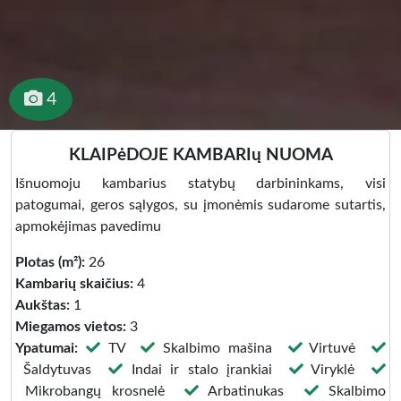
4
KLAIPėDOJE KAMBARIų NUOMA
Išnuomoju kambarius statybų darbininkams, visi
patogumai, geros sąlygos, su įmonėmis sudarome sutartis,
apmokėjimas pavedimu
Plotas (m²):
26
Kambarių skaičius:
4
Aukštas:
1
Miegamos vietos:
3
Ypatumai:
TV
Skalbimo mašina
Virtuvė
Šaldytuvas
Indai ir stalo įrankiai
Viryklė
Mikrobangų krosnelė
Arbatinukas
Skalbimo