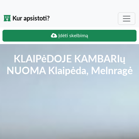
Kur apsistoti?
Įdėti skelbimą
KLAIPėDOJE KAMBARIų
NUOMA Klaipėda, Melnragė