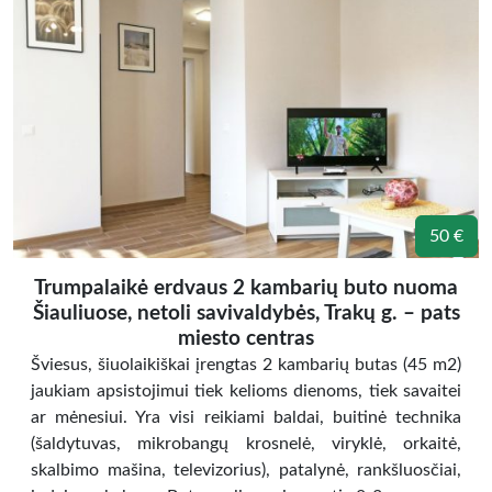
50 €
Trumpalaikė erdvaus 2 kambarių buto nuoma
Šiauliuose, netoli savivaldybės, Trakų g. – pats
miesto centras
Šviesus, šiuolaikiškai įrengtas 2 kambarių butas (45 m2)
jaukiam apsistojimui tiek kelioms dienoms, tiek savaitei
ar mėnesiui. Yra visi reikiami baldai, buitinė technika
(šaldytuvas, mikrobangų krosnelė, viryklė, orkaitė,
skalbimo mašina, televizorius), patalynė, rankšluosčiai,