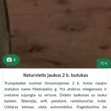
4
70 €
Keturvietis jaukus 2 k. butukas
Trumpalaikei nuomai išnuomojamas 2 k. butas naujos
statybos name Medvalakio g. Yra atskiras miegamasis ir
svetainė sujungta su virtuve. Didelis balkonas su lauko
baldais. Televizija, wifi, patalynė, rankšluosčiai, indai.
Uždaras kiemas, vieta automobiliui. Pageidautina be