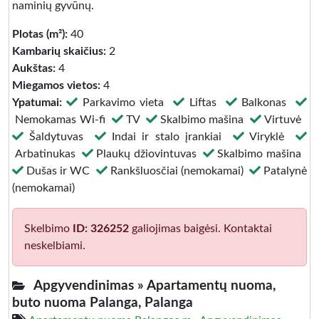
naminių gyvūnų.
Plotas (m²):
40
Kambarių skaičius:
2
Aukštas:
4
Miegamos vietos:
4
Ypatumai:
Parkavimo vieta
Liftas
Balkonas
Nemokamas Wi-fi
TV
Skalbimo mašina
Virtuvė
Šaldytuvas
Indai ir stalo įrankiai
Viryklė
Arbatinukas
Plaukų džiovintuvas
Skalbimo mašina
Dušas ir WC
Rankšluosčiai (nemokamai)
Patalynė
(nemokamai)
Skelbimo
ID: 326252
galiojimas baigėsi. Kontaktai
neskelbiami.
Apgyvendinimas »
Apartamentų nuoma,
buto nuoma Palanga, Palanga