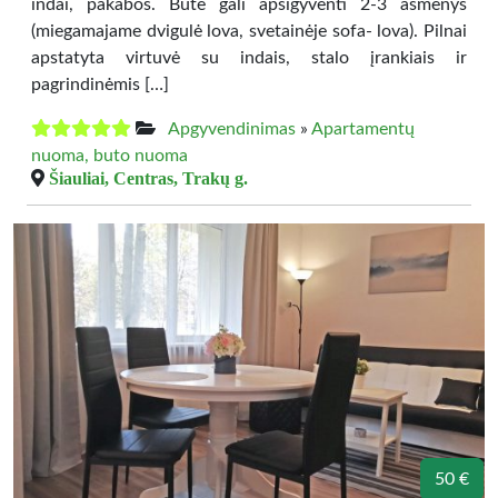
indai, pakabos. Bute gali apsigyventi 2-3 asmenys
(miegamajame dvigulė lova, svetainėje sofa- lova). Pilnai
apstatyta virtuvė su indais, stalo įrankiais ir
pagrindinėmis […]
Apgyvendinimas
»
Apartamentų
nuoma, buto nuoma
Šiauliai, Centras, Trakų g.
50 €