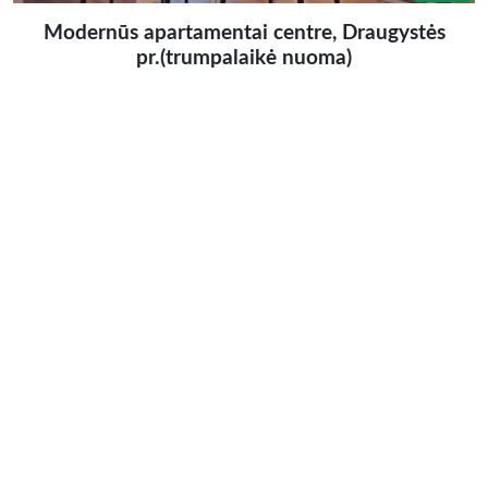
Modernūs apartamentai centre, Draugystės
pr.(trumpalaikė nuoma)
Trumpalaikė erdvaus 2 kambarių buto nuoma
Šiauliuose, netoli bulvaro, Draugystės pr. pats miesto
centras. Šviesus, šiuolaikiškai įrengtas 2 kambarių butas
(45 m2) jaukiam apsistojimui tiek kelioms dienoms, tiek
savaitei ar mėnesiui. Yra visi reikiami baldai, buitinė
technika (šaldytuvas, mikrobangų krosnelė, viryklė,
orkaitė, skalbimo mašina, televizorius), patalynė,
rankšluosčiai, indai, pakabos. Bute gali apsigyventi 2-3
asmenys (miegamajame […]
Apgyvendinimas
»
Apartamentų
nuoma, buto nuoma
Šiauliai, Centras, Draugystės pr.