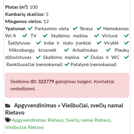
Plotas (m²):
100
Kambarių skaičius:
5
Miegamos vietos:
12
Ypatumai:
Parkavimo vieta
Terasa
Nemokamas
Wi-fi
TV
Skalbimo mašina
Virtuvė
Šaldytuvas
Indai ir stalo įrankiai
Viryklė
Mikrobangų krosnelė
Arbatinukas
Plaukų
džiovintuvas
Skalbimo mašina
Dušas ir WC
Rankšluosčiai (nemokamai)
Patalynė (nemokamai)
Skelbimo
ID: 322779
galiojimas baigėsi. Kontaktai
neskelbiami.
Apgyvendinimas »
Viešbučiai, svečių namai
Rietavo
Apgyvendinimas Rietavo
,
Svečių namai Rietavo
,
Viešbučiai Rietavo