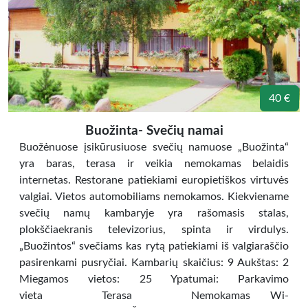
40 €
Buožinta- Svečių namai
Buožėnuose įsikūrusiuose svečių namuose „Buožinta“
yra baras, terasa ir veikia nemokamas belaidis
internetas. Restorane patiekiami europietiškos virtuvės
valgiai. Vietos automobiliams nemokamos. Kiekviename
svečių namų kambaryje yra rašomasis stalas,
plokščiaekranis televizorius, spinta ir virdulys.
„Buožintos“ svečiams kas rytą patiekiami iš valgiaraščio
pasirenkami pusryčiai. Kambarių skaičius: 9 Aukštas: 2
Miegamos vietos: 25 Ypatumai: Parkavimo
vieta Terasa Nemokamas Wi-