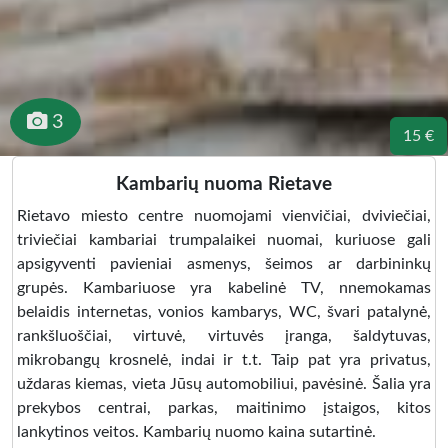
3
15 €
Kambarių nuoma Rietave
Rietavo miesto centre nuomojami vienvičiai, dviviečiai,
triviečiai kambariai trumpalaikei nuomai, kuriuose gali
apsigyventi pavieniai asmenys, šeimos ar darbininkų
grupės. Kambariuose yra kabelinė TV, nnemokamas
belaidis internetas, vonios kambarys, WC, švari patalynė,
rankšluoščiai, virtuvė, virtuvės įranga, šaldytuvas,
mikrobangų krosnelė, indai ir t.t. Taip pat yra privatus,
uždaras kiemas, vieta Jūsų automobiliui, pavėsinė. Šalia yra
prekybos centrai, parkas, maitinimo įstaigos, kitos
lankytinos veitos. Kambarių nuomo kaina sutartinė.