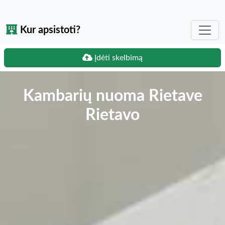
Kur apsistoti?
Įdėti skelbimą
Kambarių nuoma Rietave
Rietavo