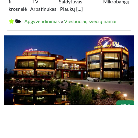
fi TV Šaldytuvas Mikrobangų
krosnelė Arbatinukas Plaukų […]
Apgyvendinimas
»
Viešbučiai, svečių namai
37 €
„VIA BALTICA”
Jaukus bei erdvus praslaugų ir pramogų kompleksas
„Via Baltica” įsikūręs strategiškai patogioje vietoje – prie