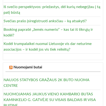
Iš svečio perspektyvos: priežastys, dėl kurių nebegrįžau į tą
patį būstą
Svečias prašo įsiregistruoti anksčiau – ką atsakyti?
Booking paprašė „žemės numerio“ – kas tai iš tikrųjų ir
kodėl?
Kodėl trumpalaikei nuomai Lietuvoje vis dar neturime
asociacijos – ir kodėl jos vis tiek reikėtų?
Nuomojami butai
NAUJOS STATYBOS GRAŽAUS 2K BUTO NUOMA
CENTRE
NUOMOJAMAS JAUKUS VIENO KAMBARIO BUTAS
KAMINKELIO G. GATVĖJE SU VISAIS BALDAIS IR VISA
BUITINE