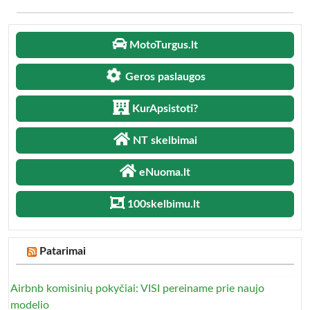
MotoTurgus.lt
Geros paslaugos
KurApsistoti?
NT skelbimai
eNuoma.lt
100skelbimu.lt
Patarimai
Airbnb komisinių pokyčiai: VISI pereiname prie naujo
modelio