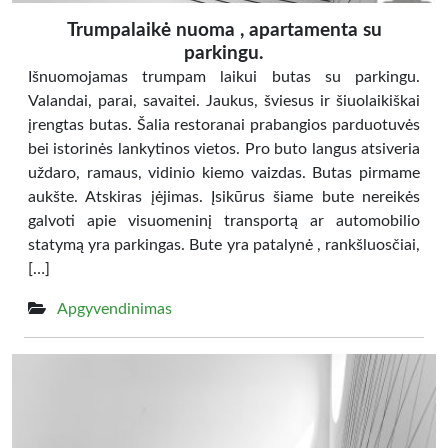
Trumpalaikė nuoma , apartamenta su
parkingu.
Išnuomojamas trumpam laikui butas su parkingu.
Valandai, parai, savaitei. Jaukus, šviesus ir šiuolaikiškai
įrengtas butas. Šalia restoranai prabangios parduotuvės
bei istorinės lankytinos vietos. Pro buto langus atsiveria
uždaro, ramaus, vidinio kiemo vaizdas. Butas pirmame
aukšte. Atskiras įėjimas. Įsikūrus šiame bute nereikės
galvoti apie visuomeninį transportą ar automobilio
statymą yra parkingas. Bute yra patalynė , rankšluosčiai,
[…]
Apgyvendinimas