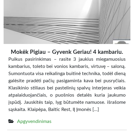
Mokėk Pigiau – Gyvenk Geriau! 4 kambariu.
Puikus pasirinkimas – rasite 3 jaukius miegamuosius
kambarius, toleto bei vonios kambaris, virtuvę – saloną.
Sumontuota visa reikalinga buitinė technika, todėl dieną
galėsite pradėti pačių pasigaminta kava bei pusryčiais.
Klasikinio stiliaus bei pastelinių spalvų interjeras veikia
atpalaiduojančiais, o puošnios detalės kuria jaukumo
įspūdį. Jauskitės taip, lyg būtumėte namuose. išrašome
sąskaita. Klaipėpa, Baltic Rest, IĮ Įmonės […]
Apgyvendinimas