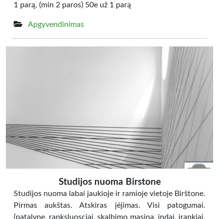
1 parą, (min 2 paros) 50e už 1 parą
Apgyvendinimas
Studijos nuoma Birstone
Studijos nuoma labai jaukioje ir ramioje vietoje Birštone.
Pirmas aukštas. Atskiras įėjimas. Visi patogumai.
(patalyne, ranksluosciai, skalbimo masina, indai, įrankiai.