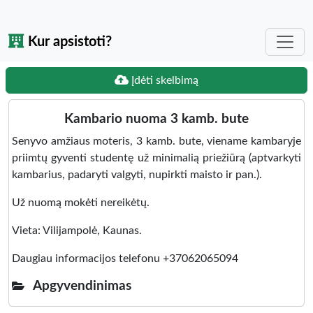
Kur apsistoti?
Įdėti skelbimą
Kambario nuoma 3 kamb. bute
Senyvo amžiaus moteris, 3 kamb. bute, viename kambaryje
priimtų gyventi studentę už minimalią priežiūrą (aptvarkyti
kambarius, padaryti valgyti, nupirkti maisto ir pan.).
Už nuomą mokėti nereikėtų.
Vieta: Vilijampolė, Kaunas.
Daugiau informacijos telefonu +37062065094
Apgyvendinimas