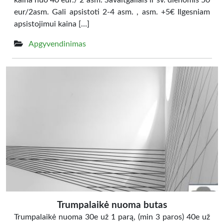
kaina nuo 40 eur./ 2 asm. Savaitgaliais ir šv. dienomis 50
eur/2asm. Gali apsistoti 2-4 asm. , asm. +5€ Ilgesniam
apsistojimui kaina […]
Apgyvendinimas
Trumpalaikė nuoma butas
Trumpalaikė nuoma 30e už 1 parą, (min 3 paros) 40e už