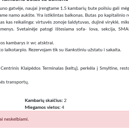
o gatvėje, naujai įrengtame 1.5 kambarių bute poilsiu gali mėga
ame namo aukšte. Yra istiklintas balkonas. Butas po kapitalinio 
kas kas reikalinga: virtuvės zonoje šaldytuvas, dujinė viryklė, m
reikmenys. Svetainėje patogi ištesiama sofa- lova, sekcija, S
ios kambarys ir wc atsktrai.
laikotarpio. Rezervojam tik su išankstiniu užstatu i sakaita.
 Centrinis Klaipėdos Terminalas (keltų), perkėla į Smyltine, rest
ės transportų.
Kambarių skaičius:
2
Miegamos vietos:
4
ai neskelbiami.