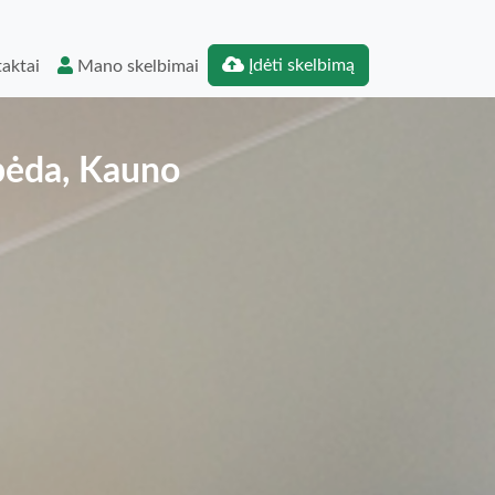
Įdėti skelbimą
aktai
Mano skelbimai
pėda, Kauno