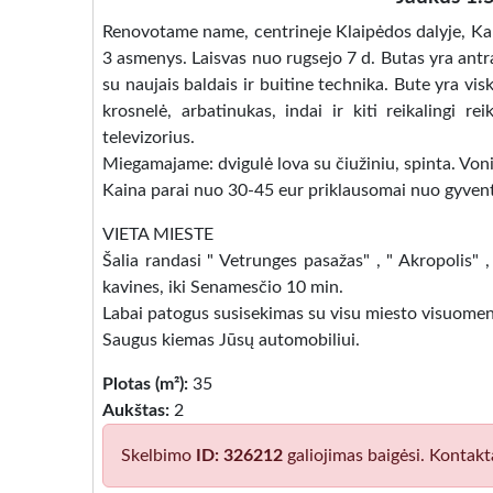
Renovotame name, centrineje Klaipėdos dalyje, Kaun
3 asmenys. Laisvas nuo rugsejo 7 d. Butas yra antr
su naujais baldais ir buitine technika. Bute yra vis
krosnelė, arbatinukas, indai ir kiti reikalingi 
televizorius.
Miegamajame: dvigulė lova su čiužiniu, spinta. Von
Kaina parai nuo 30-45 eur priklausomai nuo gyvento 
VIETA MIESTE
Šalia randasi " Vetrunges pasažas" , " Akropolis" ,
kavines, iki Senamesčio 10 min.
Labai patogus susisekimas su visu miesto visuomen
Saugus kiemas Jūsų automobiliui.
Plotas (m²):
35
Aukštas:
2
Skelbimo
ID: 326212
galiojimas baigėsi. Kontakt