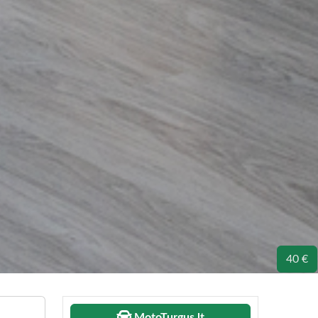
40 €
MotoTurgus.lt