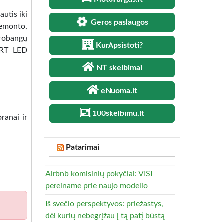
utis iki
Geros paslaugos
remonto,
ikrobangų
KurApsistoti?
MART LED
NT skelbimai
eNuoma.lt
100skelbimu.lt
oranai ir
Patarimai
Airbnb komisinių pokyčiai: VISI
pereiname prie naujo modelio
Iš svečio perspektyvos: priežastys,
dėl kurių nebegrįžau į tą patį būstą