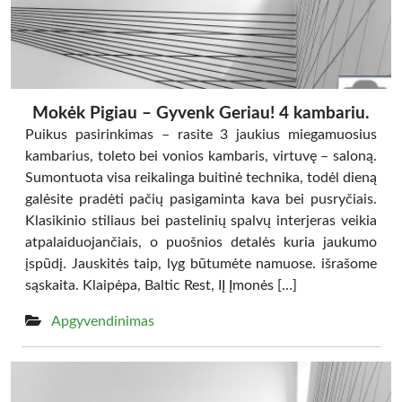
Mokėk Pigiau – Gyvenk Geriau! 4 kambariu.
Puikus pasirinkimas – rasite 3 jaukius miegamuosius
kambarius, toleto bei vonios kambaris, virtuvę – saloną.
Sumontuota visa reikalinga buitinė technika, todėl dieną
galėsite pradėti pačių pasigaminta kava bei pusryčiais.
Klasikinio stiliaus bei pastelinių spalvų interjeras veikia
atpalaiduojančiais, o puošnios detalės kuria jaukumo
įspūdį. Jauskitės taip, lyg būtumėte namuose. išrašome
sąskaita. Klaipėpa, Baltic Rest, IĮ Įmonės […]
Apgyvendinimas