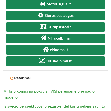
MotoTurgus.lt
Geros paslaugos
KurApsistoti?
NT skelbimai
eNuoma.lt
100skelbimu.lt
Patarimai
Airbnb komisinių pokyčiai: VISI pereiname prie naujo
modelio
Iš svečio perspektyvos: priežastys, dėl kurių nebegrįžau į tą