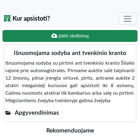
Kur apsistoti?
Įdėti skelbimą
Išnuomojama sodyba ant tvenkinio kranto
Išnuomojama sodyba su pirtimi ant tvenkinio kranto Šilalės
rajone prie automagistralės. Pirmame aukšte salė talpinanti
12 žmonių, pilnai įrengta virtuvė, pirtis, antrame aukšte 2
atskiri miegamieji kuriuose gali apsistoti iki 8 asmenų.
Galima nuomotis atskirai tik kambarius arba salę su pirtimi.
Mėgstantiems žvejyba tvenkinyje galima žvejyba
Apgyvendinimas
Rekomenduojame