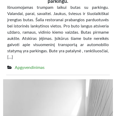
parkingu.
Išnuomojamas trumpam laikui butas su parkingu.
Valandai, parai, savaitei. Jaukus, šviesus ir šiuolaikiškai
įrengtas butas. Šalia restoranai prabangios parduotuvės
bei istorinės lankytinos vietos. Pro buto langus atsiveria
uždaro, ramaus, vidinio kiemo vaizdas. Butas pirmame
aukšte. Atskiras įėjimas. Įsikūrus šiame bute nereikės
galvoti apie visuomeninį transportą ar automobilio
statymą yra parkingas. Bute yra patalynė , rankšluosčiai,
[…]
Apgyvendinimas