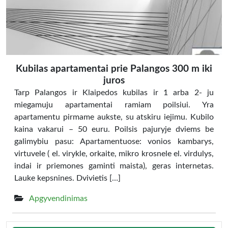
Kubilas apartamentai prie Palangos 300 m iki
juros
Tarp Palangos ir Klaipedos kubilas ir 1 arba 2- ju
miegamuju apartamentai ramiam poilsiui. Yra
apartamentu pirmame aukste, su atskiru iejimu. Kubilo
kaina vakarui – 50 euru. Poilsis pajuryje dviems be
galimybiu pasu: Apartamentuose: vonios kambarys,
virtuvele ( el. virykle, orkaite, mikro krosnele el. virdulys,
indai ir priemones gaminti maista), geras internetas.
Lauke kepsnines. Dvivietis […]
Apgyvendinimas