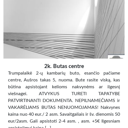
2k. Butas centre
Trumpalaikė 2-ų kambarių buto, esančio pačiame
centre, Aušros takas 5, nuoma. Bute rasite viską, kas
būtina apsistojant kelioms nakvynėms ar ilgesnį
viešnagei. ATVYKUS TURETI TAPATYBE
PATVIRTINANTI DOKUMENTA. NEPILNAMEČIAMS ir
VAKARĖLIAMS BUTAS NENUOMOJAMAS! Nakvynes
kaina nuo 40 eur./ 2 asm. Savaitgaliais ir šv. dienomis 50
eur/2asm. Gali apsistoti 2-4 asm. , asm. +5€ Ilgesniam