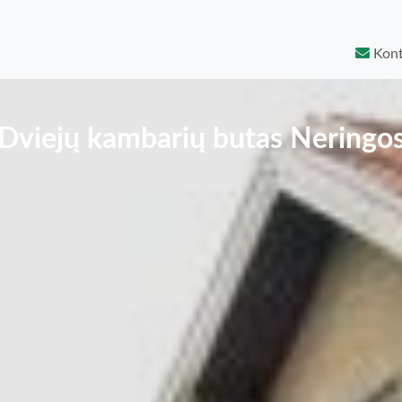
Kont
Dviejų kambarių butas Neringo