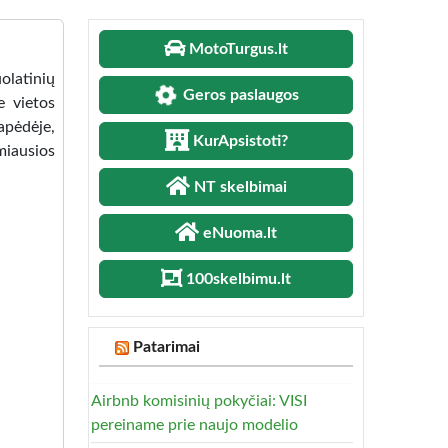
MotoTurgus.lt
olatinių
Geros paslaugos
e vietos
apėdėje,
KurApsistoti?
miausios
NT skelbimai
eNuoma.lt
100skelbimu.lt
Patarimai
Airbnb komisinių pokyčiai: VISI
pereiname prie naujo modelio