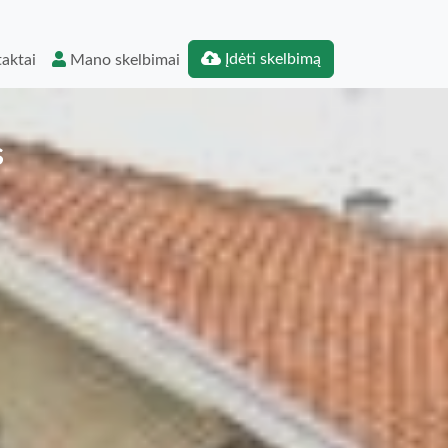
Įdėti skelbimą
aktai
Mano skelbimai
s