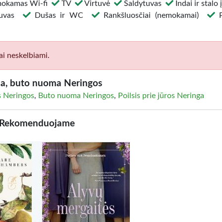
okamas Wi-fi
TV
Virtuvė
Šaldytuvas
Indai ir stalo
ntuvas
Dušas ir WC
Rankšluosčiai (nemokamai)
P
ai neskelbiami.
a, buto nuoma Neringos
 Neringos
,
Buto nuoma Neringos
,
Poilsis prie jūros Neringa
Rekomenduojame