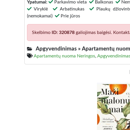
Ypatumai:
Parkavimo vieta
Balkonas
Nem
Viryklė
Arbatinukas
Plaukų džiovi
(nemokamai)
Prie jūros
Skelbimo
ID: 320878
galiojimas baigėsi. Kontakt
Apgyvendinimas »
Apartamentų nuom
Apartamentų nuoma Neringos
,
Apgyvendinimas