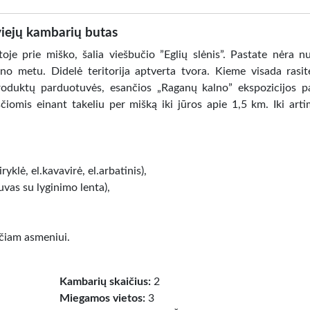
iejų kambarių butas
je prie miško, šalia viešbučio ”Eglių slėnis”. Pastate nėra nu
no metu. Didelė teritorija aptverta tvora. Kieme visada rasit
 produktų parduotuvės, esančios „Raganų kalno” ekspozicijos p
čiomis einant takeliu per mišką iki jūros apie 1,5 km. Iki arti
ryklė, el.kavavirė, el.arbatinis),
vas su lyginimo lenta),
ečiam asmeniui.
Kambarių skaičius:
2
Miegamos vietos:
3