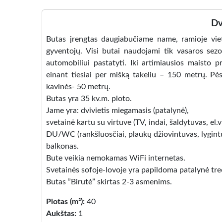
Dv
Butas įrengtas daugiabučiame name, ramioje vieto
gyventojų. Visi butai naudojami tik vasaros sezo
automobiliui pastatyti. Iki artimiausios maisto
einant tiesiai per mišką takeliu – 150 metrų. Pės
kavinės- 50 metrų.
Butas yra 35 kv.m. ploto.
Jame yra: dvivietis miegamasis (patalynė),
svetainė kartu su virtuve (TV, indai, šaldytuvas, el.vi
DU/WC (rankšluosčiai, plaukų džiovintuvas, lygintu
balkonas.
Bute veikia nemokamas WiFi internetas.
Svetainės sofoje-lovoje yra papildoma patalynė tr
Butas ”Birutė” skirtas 2-3 asmenims.
Plotas (m²):
40
Aukštas:
1