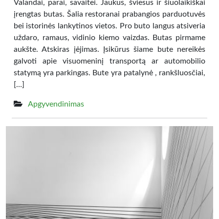
Valandai, parai, savaitei. Jaukus, šviesus ir šiuolaikiškai
įrengtas butas. Šalia restoranai prabangios parduotuvės
bei istorinės lankytinos vietos. Pro buto langus atsiveria
uždaro, ramaus, vidinio kiemo vaizdas. Butas pirmame
aukšte. Atskiras įėjimas. Įsikūrus šiame bute nereikės
galvoti apie visuomeninį transportą ar automobilio
statymą yra parkingas. Bute yra patalynė , rankšluosčiai,
[…]
Apgyvendinimas