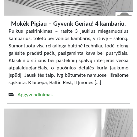
Mokėk Pigiau – Gyvenk Geriau! 4 kambariu.
Puikus pasirinkimas – rasite 3 jaukius miegamuosius
kambarius, toleto bei vonios kambaris, virtuvę – saloną.
Sumontuota visa reikalinga buitinė technika, todėl dieną
galėsite pradėti pačių pasigaminta kava bei pusryčiais.
Klasikinio stiliaus bei pastelinių spalvų interjeras veikia
atpalaiduojančiais, o puošnios detalės kuria jaukumo
įspūdį. Jauskitės taip, lyg būtumėte namuose. išrašome
sąskaita. Klaipėpa, Baltic Rest, IĮ Įmonės […]
Apgyvendinimas