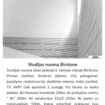
Studijos nuoma Birstone
Studijos nuoma labai jaukioje ir ramioje vietoje Birštone.
Pirmas aukštas. Atskiras įėjimas. Visi patogumai.
(patalyne, ranksluosciai, skalbimo masina, indai, įrankiai.
TV, WIFI Gali apsistoti 2 suaugę. Yra terasa su lauko
baldais. Iki Nemuno krantinės 200m. Iki prekybos centro
" Iki" 200m. Iki sanatorijos EGLĖ 250m. Iki parko su
treniruokliais 100m. Kaina sutartinė, priklauso nuo