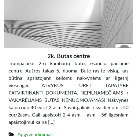
2k. Butas centre
Trumpalaikė 2-ų kambarių buto, esančio pačiame
centre, Aušros takas 5, nuoma. Bute rasite viską, kas
būtina apsistojant kelioms nakvynėms ar ilgesnį
viešnagei. ATVYKUS TURETI TAPATYBE
PATVIRTINANTI DOKUMENTA. NEPILNAMEČIAMS ir
VAKARĖLIAMS BUTAS NENUOMOJAMAS! Nakvynes
kaina nuo 40 eur./ 2 asm. Savaitgaliais ir šv. dienomis 50
eur/2asm. Gali apsistoti 2-4 asm. , asm. +5€ Ilgesniam
apsistojimui kaina […]
Apgyvendinimas