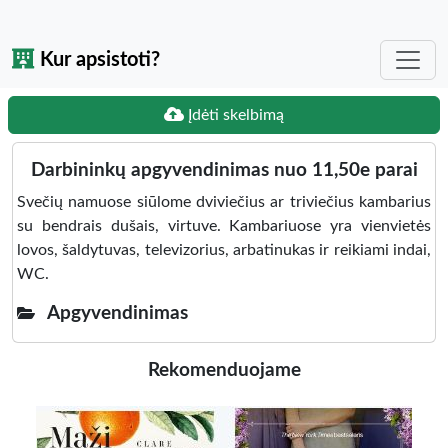
Kur apsistoti?
Įdėti skelbimą
Darbininkų apgyvendinimas nuo 11,50e parai
Svečių namuose siūlome dviviečius ar triviečius kambarius
su bendrais dušais, virtuve. Kambariuose yra vienvietės
lovos, šaldytuvas, televizorius, arbatinukas ir reikiami indai,
WC.
Apgyvendinimas
Rekomenduojame