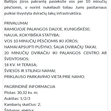
Baltijos jūros pakrantę pasieksite vos per 10 minučių
pėsčiomis, o norint nukeliauti toliau Jums pasitarnaus
puikiai išvystyta dviračių takų infrastruktūra.
PRIVALUMAI
RAMIOJOJE PALANGOS DALYJE, KUNIGIŠKĖSE;
NAUJA, KOKYBIŠKA STATYBA;
VOS 10 MINUČIŲ PĖSČIOMIS IKI JŪROS;
NAMAI APSUPTI PUŠYNO, ŠALIA DVIRAČIŲ TAKAI;
20 MINUČIŲ DVIRAČIU IKI PALANGOS CENTRO AR
ŠVENTOSIOS;
18 KV. M TERASA;
ŠVIESŪS IR STILINGI NAMAI;
PRIKLAUSO PARKAVIMO VIETA PRIE NAMO.
PAGRINDINĖ INFORMACIJA
Plotas: 30,32 kv. m;
Aukštas: 1/2/3
Kambarių skaičius: 2;
Šildymas: elektra;