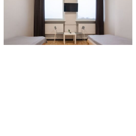
10 €
Darbininkų apgyvendinimas Klaipėdoje
Trumpalaikio ir ilgalaikio apgyvendinimo paslaugas
įmonių darbuotojams, darbininkams ir ne tik moderniai
įrengtuose kambariuose. Vienu galima apgyvendinti iki
76 darbininkų brigadą. Svečių patogumui įrengtos
bendro naudojimo virtuvės su buitine technika, indais,
savitarnos skalbykla bei drabužių lyginimui skirta vieta.
Belaidis internetas. Erdvi automobilių stovėjimo
aikštelė. Kambarių tipai: Liuks klasės dviviečiai ir
triviečiai kambariai su privačiu dušu. […]