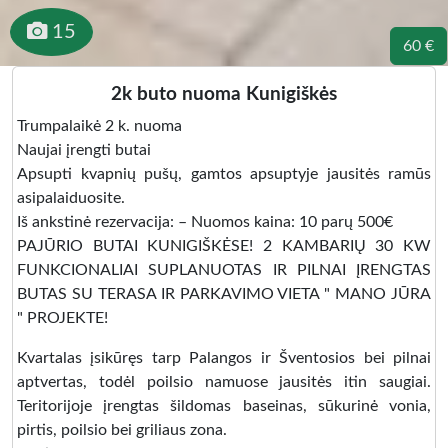
15
60 €
2k buto nuoma Kunigiškės
Trumpalaikė 2 k. nuoma
Naujai įrengti butai
Apsupti kvapnių pušų, gamtos apsuptyje jausitės ramūs
asipalaiduosite.
Iš ankstinė rezervacija: – Nuomos kaina: 10 parų 500€
PAJŪRIO BUTAI KUNIGIŠKĖSE! 2 KAMBARIŲ 30 KW
FUNKCIONALIAI SUPLANUOTAS IR PILNAI ĮRENGTAS
BUTAS SU TERASA IR PARKAVIMO VIETA " MANO JŪRA
" PROJEKTE!
Kvartalas įsikūręs tarp Palangos ir Šventosios bei pilnai
aptvertas, todėl poilsio namuose jausitės itin saugiai.
Teritorijoje įrengtas šildomas baseinas, sūkurinė vonia,
pirtis, poilsio bei griliaus zona.