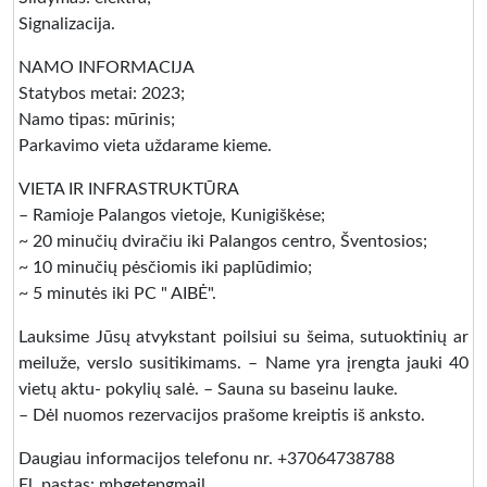
Signalizacija.
NAMO INFORMACIJA
Statybos metai: 2023;
Namo tipas: mūrinis;
Parkavimo vieta uždarame kieme.
VIETA IR INFRASTRUKTŪRA
– Ramioje Palangos vietoje, Kunigiškėse;
~ 20 minučių dviračiu iki Palangos centro, Šventosios;
~ 10 minučių pėsčiomis iki paplūdimio;
~ 5 minutės iki PC " AIBĖ".
Lauksime Jūsų atvykstant poilsiui su šeima, sutuoktinių ar
meiluže, verslo susitikimams. – Name yra įrengta jauki 40
vietų aktu- pokylių salė. – Sauna su baseinu lauke.
– Dėl nuomos rezervacijos prašome kreiptis iš anksto.
Daugiau informacijos telefonu nr. +37064738788
El. pastas: mbgetepgmail