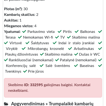
Plotas (m²):
30
Kambarių skaičius:
2
Aukštas:
1
Miegamos vietos:
4
Ypatumai:
Parkavimo vieta
Pirtis
Balkonas
Terasa
Nemokamas Wi-fi
TV
Skalbimo mašina
Virtuvė
Šaldytuvas
Indai ir stalo įrankiai
Viryklė
Mikrobangų krosnelė
Arbatinukas
Plaukų džiovintuvas
Skalbimo mašina
Dušas ir WC
Rankšluosčiai (nemokamai)
Patalynė (nemokamai)
Konferencijų salė
Salė šventėms
Baseinas
Tvenkinys
Prie jūros
Skelbimo
ID: 332595
galiojimas baigėsi. Kontaktai
neskelbiami.
Apgyvendinimas »
Trumpalaikė kambarių