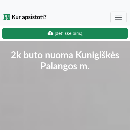
Kur apsistoti?
Įdėti skelbimą
2k buto nuoma Kunigiškės
Palangos m.