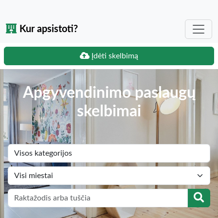
Kur apsistoti?
Įdėti skelbimą
Apgyvendinimo paslaugų
skelbimai